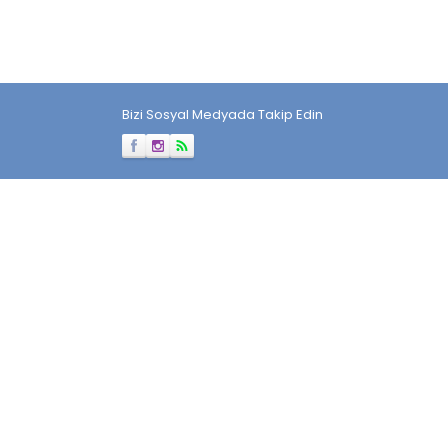
Bizi Sosyal Medyada Takip Edin
Müşteri Temsilcisi
Cevap Yaz