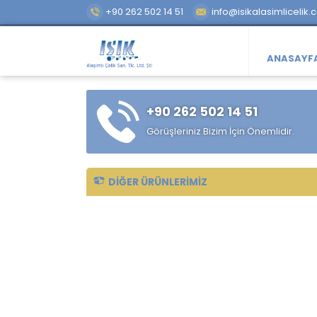
+90 262 502 14 51
info@isikalasimlicelik.
ANASAYF
+90 262 502 14 51
Görüşleriniz Bizim İçin Önemlidir.
DIĞER ÜRÜNLERIMIZ