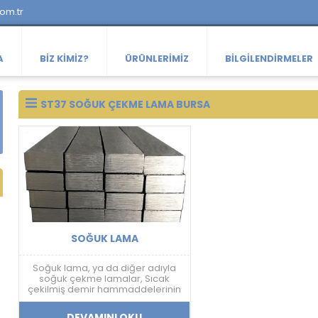
com.tr
A
BIZ KIMIZ?
ÜRÜNLERIMIZ
BILGILENDIRMELER
ST37 SOĞUK ÇEKME LAMA BURSA
SOĞUK LAMA
Soğuk lama, ya da diğer adıyla
soğuk çekme lamalar, Sıcak
çekilmiş demir hammaddelerinin
tekrar bir işlemden geçirilerek,
Esnek ve dayanıklı bir hale
DEVAMINI OKU