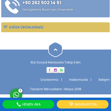
+90 262 502 14 51
alaşımlı özel çelik türüdür.
Özellikle rulman, bilya,
Görüşleriniz Bizim İçin Önemlidir.
makaralı rulman elemanları,
hassas...
DIĞER ÜRÜNLERIMIZ
Müşteri Temsilcisi
Bizi Sosyal Medyada Takip Edin
Cevap Yaz
Ürünlerimiz
Hakkımızda
İletişim
Tasarım
Nitrosistem
-Mayıs 2018
1
HEMEN ARA
NAVIGASYON