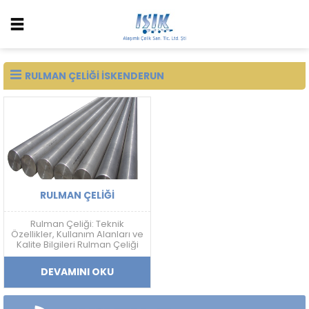
RULMAN ÇELIĞI ISKENDERUN
RULMAN ÇELIĞI
Rulman Çeliği: Teknik
Özellikler, Kullanım Alanları ve
Kalite Bilgileri Rulman Çeliği
Nedir? Rulman çeliği; yüksek
sertlik, aşınma dayanımı,
DEVAMINI OKU
yorulma direnci ve boyutsal
kararlılık gerektiren
uygulamalarda kullanılan
yüksek karbonlu krom