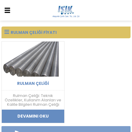
RULMAN ÇELIĞI FIYATI
RULMAN ÇELIĞI
Rulman Çeliği: Teknik
Özellikler, Kullanım Alanları ve
Kalite Bilgileri Rulman Çeliği
Nedir? Rulman çeliği; yüksek
sertlik, aşınma dayanımı,
DEVAMINI OKU
yorulma direnci ve boyutsal
kararlılık gerektiren
uygulamalarda kullanılan
yüksek karbonlu krom