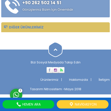
+90 262 502 14 51
alaşımlı özel çelik türüdür.
Özellikle rulman, bilya,
Görüşleriniz Bizim İçin Önemlidir.
makaralı rulman elemanları,
hassas...
DIĞER ÜRÜNLERIMIZ
Müşteri Temsilcisi
Bizi Sosyal Medyada Takip Edin
Cevap Yaz
Ürünlerimiz
Hakkımızda
İletişim
Tasarım
Nitrosistem
-Mayıs 2018
1
HEMEN ARA
NAVIGASYON