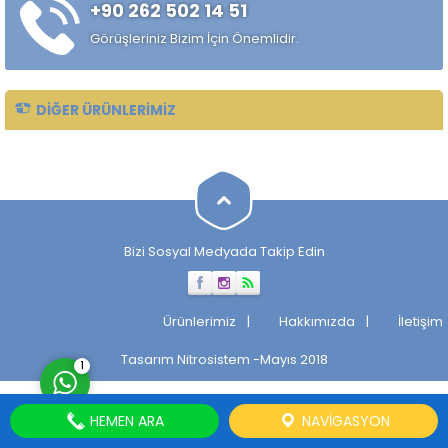
+90 262 502 14 51
özelliklerini, sertlik derinliğini,
korozyon direncini ve kaynak
Görüşleriniz Bizim İçin Önemlidir.
kabiliyetini etkiler....
DIĞER ÜRÜNLERIMIZ
Müşteri Temsilcisi
Bizi Sosyal Medyada Takip Edin
Cevap Yaz
Ürünlerimiz
Hakkımızda
İletişim
Tasarım
Nitrosistem
-Mayıs 2018
1
HEMEN ARA
NAVIGASYON