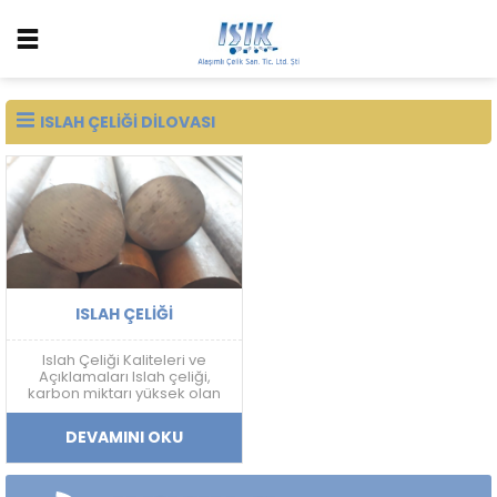
ISLAH ÇELIĞI DILOVASI
ISLAH ÇELIĞI
Islah Çeliği Kaliteleri ve
Açıklamaları Islah çeliği,
karbon miktarı yüksek olan
ve sertleştirme işlemine
uygun olan çeliklerdir. Islah
DEVAMINI OKU
çeliği, farklı alaşım
elementleri ile birleştirilerek
çeşitli kalitelerde üretilir. Bu
kaliteler, çeliklerin mekanik