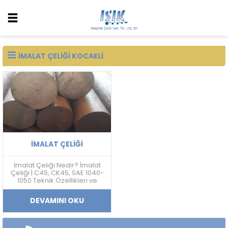
IMALAT ÇELIĞI KOCAELI
İMALAT ÇELIĞI
İmalat Çeliği Nedir? İmalat
Çeliği | C45, CK45, SAE 1040-
1050 Teknik Özellikleri ve
Fiyatları İmalat çeliği; makine,
otomotiv, savunma sanayi,
DEVAMINI OKU
kalıp ve mekanik sistem
üretimlerinde yaygın
kullanılan karbon esaslı
mühendislik çelik grubudur.