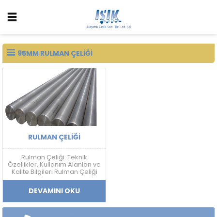
95MM RULMAN ÇELIĞI
RULMAN ÇELIĞI
Rulman Çeliği: Teknik
Özellikler, Kullanım Alanları ve
Kalite Bilgileri Rulman Çeliği
Nedir? Rulman çeliği; yüksek
sertlik, aşınma dayanımı,
DEVAMINI OKU
yorulma direnci ve boyutsal
kararlılık gerektiren
uygulamalarda kullanılan
yüksek karbonlu krom