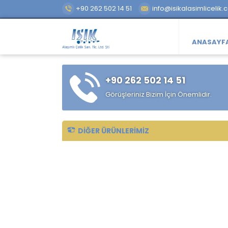
+90 262 502 14 51
info@isikalasimlicelik.
ANASAYF
+90 262 502 14 51
Görüşleriniz Bizim İçin Önemlidir.
DIĞER ÜRÜNLERIMIZ