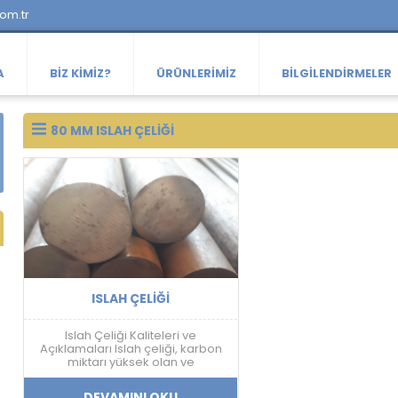
com.tr
A
BIZ KIMIZ?
ÜRÜNLERIMIZ
BILGILENDIRMELER
80 MM ISLAH ÇELIĞI
ISLAH ÇELIĞI
Islah Çeliği Kaliteleri ve
Açıklamaları Islah çeliği, karbon
miktarı yüksek olan ve
sertleştirme işlemine uygun olan
çeliklerdir. Islah çeliği, farklı
DEVAMINI OKU