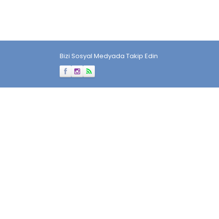
Bizi Sosyal Medyada Takip Edin
Müşteri Temsilcisi
Cevap Yaz