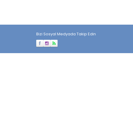
Bizi Sosyal Medyada Takip Edin
Müşteri Temsilcisi
Cevap Yaz