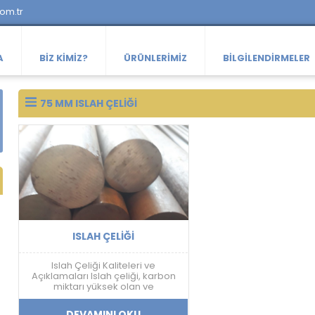
com.tr
A
BIZ KIMIZ?
ÜRÜNLERIMIZ
BILGILENDIRMELER
75 MM ISLAH ÇELIĞI
ISLAH ÇELIĞI
Islah Çeliği Kaliteleri ve
Açıklamaları Islah çeliği, karbon
miktarı yüksek olan ve
sertleştirme işlemine uygun olan
çeliklerdir. Islah çeliği, farklı
DEVAMINI OKU