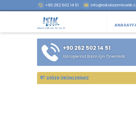
+90 262 502 14 51
info@isikalasimlicelik.
ANASAYF
+90 262 502 14 51
Görüşleriniz Bizim İçin Önemlidir.
DIĞER ÜRÜNLERIMIZ