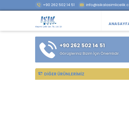
+90 262 502 14 51
info@isikalasimlicelik.
ANASAYF
+90 262 502 14 51
Görüşleriniz Bizim İçin Önemlidir.
DIĞER ÜRÜNLERIMIZ