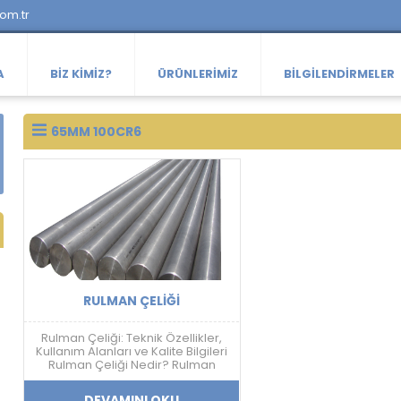
com.tr
A
BIZ KIMIZ?
ÜRÜNLERIMIZ
BILGILENDIRMELER
65MM 100CR6
RULMAN ÇELIĞI
Rulman Çeliği: Teknik Özellikler,
Kullanım Alanları ve Kalite Bilgileri
Rulman Çeliği Nedir? Rulman
çeliği; yüksek sertlik, aşınma
dayanımı, yorulma direnci ve
DEVAMINI OKU