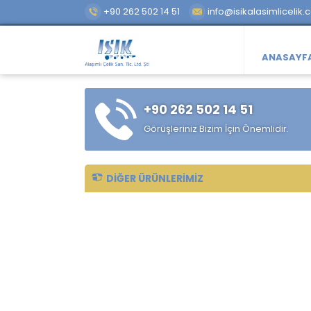
+90 262 502 14 51
info@isikalasimlicelik.
ANASAYF
+90 262 502 14 51
Görüşleriniz Bizim İçin Önemlidir.
DIĞER ÜRÜNLERIMIZ