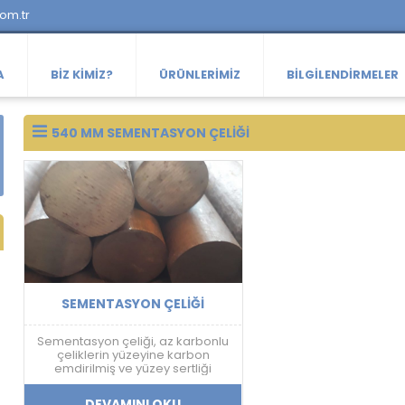
com.tr
A
BIZ KIMIZ?
ÜRÜNLERIMIZ
BILGILENDIRMELER
540 MM SEMENTASYON ÇELIĞI
SEMENTASYON ÇELIĞI
Sementasyon çeliği, az karbonlu
çeliklerin yüzeyine karbon
emdirilmiş ve yüzey sertliği
arttırılmış bir çelik türüdür.
DEVAMINI OKU