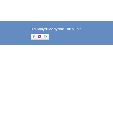
Bizi Sosyal Medyada Takip Edin
Müşteri Temsilcisi
Cevap Yaz