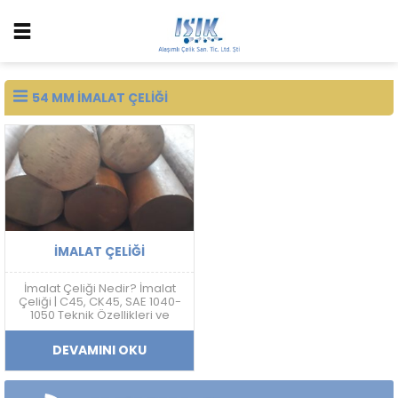
54 MM İMALAT ÇELIĞI
İMALAT ÇELIĞI
İmalat Çeliği Nedir? İmalat
Çeliği | C45, CK45, SAE 1040-
1050 Teknik Özellikleri ve
Fiyatları İmalat çeliği; makine,
otomotiv, savunma sanayi,
DEVAMINI OKU
kalıp ve mekanik sistem
üretimlerinde yaygın
kullanılan karbon esaslı
mühendislik çelik grubudur.