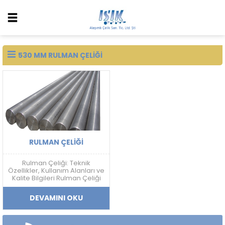
530 MM RULMAN ÇELIĞI
RULMAN ÇELIĞI
Rulman Çeliği: Teknik
Özellikler, Kullanım Alanları ve
Kalite Bilgileri Rulman Çeliği
Nedir? Rulman çeliği; yüksek
sertlik, aşınma dayanımı,
DEVAMINI OKU
yorulma direnci ve boyutsal
kararlılık gerektiren
uygulamalarda kullanılan
yüksek karbonlu krom