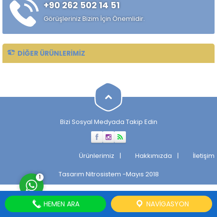
+90 262 502 14 51
alaşımlı özel çelik türüdür.
Özellikle rulman, bilya,
Görüşleriniz Bizim İçin Önemlidir.
makaralı rulman elemanları,
hassas...
DIĞER ÜRÜNLERIMIZ
Müşteri Temsilcisi
Bizi Sosyal Medyada Takip Edin
Cevap Yaz
Ürünlerimiz
Hakkımızda
İletişim
Tasarım
Nitrosistem
-Mayıs 2018
1
HEMEN ARA
NAVIGASYON