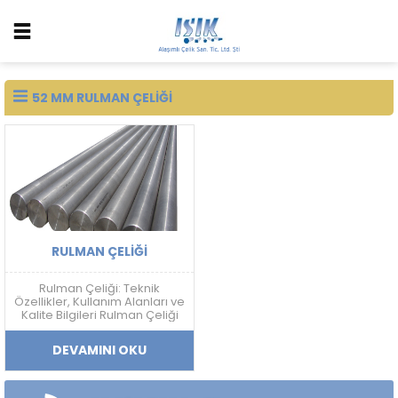
52 MM RULMAN ÇELIĞI
RULMAN ÇELIĞI
Rulman Çeliği: Teknik
Özellikler, Kullanım Alanları ve
Kalite Bilgileri Rulman Çeliği
Nedir? Rulman çeliği; yüksek
sertlik, aşınma dayanımı,
DEVAMINI OKU
yorulma direnci ve boyutsal
kararlılık gerektiren
uygulamalarda kullanılan
yüksek karbonlu krom