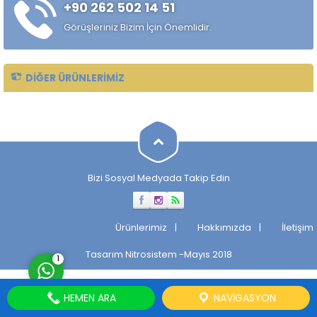
+90 262 502 14 51
alaşımlı özel çelik türüdür.
Özellikle rulman, bilya,
Görüşleriniz Bizim İçin Önemlidir.
makaralı rulman elemanları,
hassas...
DIĞER ÜRÜNLERIMIZ
Müşteri Temsilcisi
Bizi Sosyal Medyada Takip Edin
Cevap Yaz
Ürünlerimiz
Hakkımızda
İletişim
Tasarım
Nitrosistem
-Mayıs 2018
1
HEMEN ARA
NAVIGASYON