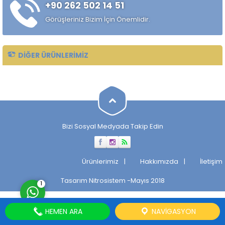
+90 262 502 14 51
sağlamak amacıyla tercih
edilir. Düşük kesme direnci...
Görüşleriniz Bizim İçin Önemlidir.
DIĞER ÜRÜNLERIMIZ
Müşteri Temsilcisi
Bizi Sosyal Medyada Takip Edin
Cevap Yaz
Ürünlerimiz
Hakkımızda
İletişim
Tasarım
Nitrosistem
-Mayıs 2018
1
HEMEN ARA
NAVIGASYON