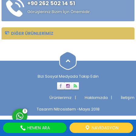
+90 262 502 14 51
alaşımlı özel çelik türüdür.
Özellikle rulman, bilya,
Görüşleriniz Bizim İçin Önemlidir.
makaralı rulman elemanları,
hassas...
DIĞER ÜRÜNLERIMIZ
Müşteri Temsilcisi
Bizi Sosyal Medyada Takip Edin
Cevap Yaz
Ürünlerimiz
Hakkımızda
İletişim
Tasarım
Nitrosistem
-Mayıs 2018
1
HEMEN ARA
NAVIGASYON