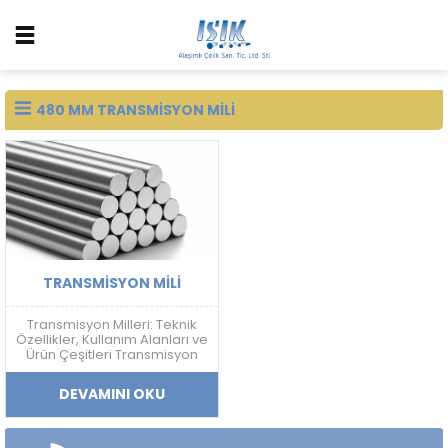
480 MM TRANSMISYON MILI
TRANSMISYON MILI
Transmisyon Milleri: Teknik
Özellikler, Kullanım Alanları ve
Ürün Çeşitleri Transmisyon
Mili Nedir? Transmisyon mili;
mekanik güç aktarımı,
DEVAMINI OKU
doğrusal hareket sistemleri
ve makine ekipmanlarında
kullanılan, yüksek ölçü
hassasiyetine sahip soğuk