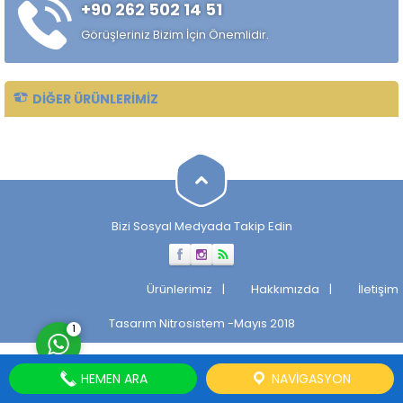
+90 262 502 14 51
çekilmiş çelik mil ürünüdür.
Standart sıcak haddelenmiş
Görüşleriniz Bizim İçin Önemlidir.
çeliklere kıyasla daha
kontrollü...
DIĞER ÜRÜNLERIMIZ
Müşteri Temsilcisi
Bizi Sosyal Medyada Takip Edin
Cevap Yaz
Ürünlerimiz
Hakkımızda
İletişim
Tasarım
Nitrosistem
-Mayıs 2018
1
HEMEN ARA
NAVIGASYON