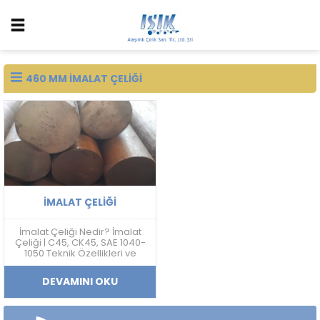
460 MM IMALAT ÇELIĞI
İMALAT ÇELIĞI
İmalat Çeliği Nedir? İmalat
Çeliği | C45, CK45, SAE 1040-
1050 Teknik Özellikleri ve
Fiyatları İmalat çeliği; makine,
otomotiv, savunma sanayi,
DEVAMINI OKU
kalıp ve mekanik sistem
üretimlerinde yaygın
kullanılan karbon esaslı
mühendislik çelik grubudur.