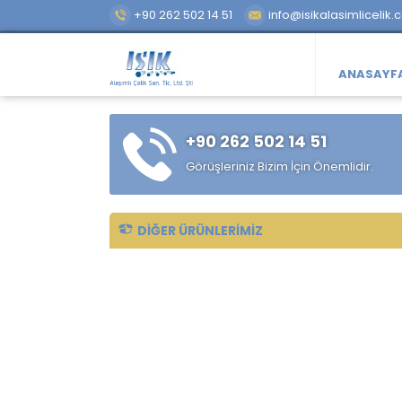
+90 262 502 14 51
info@isikalasimlicelik.
ANASAYF
+90 262 502 14 51
Görüşleriniz Bizim İçin Önemlidir.
DIĞER ÜRÜNLERIMIZ