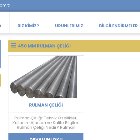
com.tr
A
BIZ KIMIZ?
ÜRÜNLERIMIZ
BILGILENDIRMELER
450 MM RULMAN ÇELIĞI
RULMAN ÇELIĞI
Rulman Çeliği: Teknik Özellikler,
Kullanım Alanları ve Kalite Bilgileri
Rulman Çeliği Nedir? Rulman
çeliği; yüksek sertlik, aşınma
dayanımı, yorulma direnci ve
DEVAMINI OKU