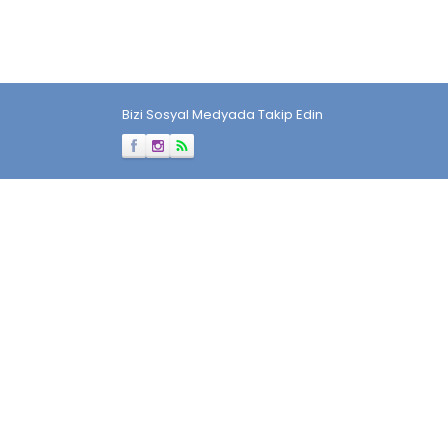
Bizi Sosyal Medyada Takip Edin
Müşteri Temsilcisi
Cevap Yaz