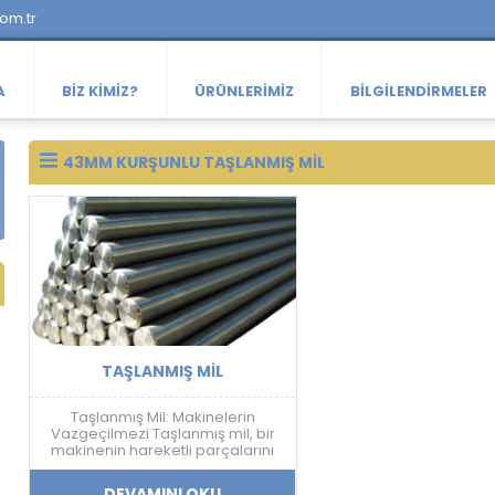
com.tr
A
BIZ KIMIZ?
ÜRÜNLERIMIZ
BILGILENDIRMELER
43MM KURŞUNLU TAŞLANMIŞ MIL
TAŞLANMIŞ MIL
Taşlanmış Mil: Makinelerin
Vazgeçilmezi Taşlanmış mil, bir
makinenin hareketli parçalarını
birbirine bağlayan, aşınmaya ve
yıpranmaya dayanıklı bir
DEVAMINI OKU