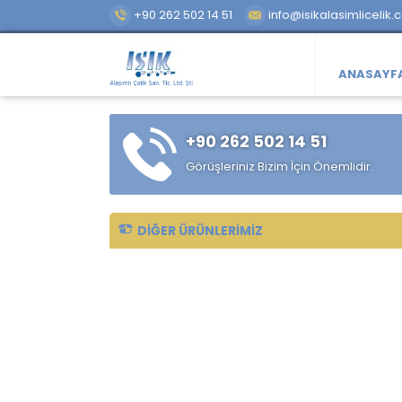
+90 262 502 14 51
info@isikalasimlicelik.
ANASAYF
+90 262 502 14 51
Görüşleriniz Bizim İçin Önemlidir.
DIĞER ÜRÜNLERIMIZ