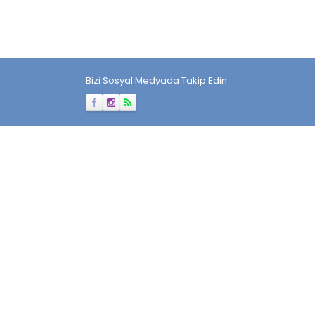
Bizi Sosyal Medyada Takip Edin
Müşteri Temsilcisi
Cevap Yaz