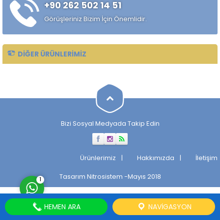
+90 262 502 14 51
sağlamak amacıyla tercih
edilir. Düşük kesme direnci...
Görüşleriniz Bizim İçin Önemlidir.
DIĞER ÜRÜNLERIMIZ
Müşteri Temsilcisi
Bizi Sosyal Medyada Takip Edin
Cevap Yaz
Ürünlerimiz
Hakkımızda
İletişim
Tasarım
Nitrosistem
-Mayıs 2018
1
HEMEN ARA
NAVIGASYON