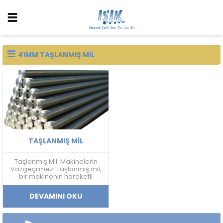
41MM TAŞLANMIŞ MIL
TAŞLANMIŞ MIL
Taşlanmış Mil: Makinelerin
Vazgeçilmezi Taşlanmış mil,
bir makinenin hareketli
parçalarını birbirine
bağlayan, aşınmaya ve
DEVAMINI OKU
yıpranmaya dayanıklı bir
parçadır. Genellikle çelikten
yapılır ve taşlama işlemiyle
yüzeyi düzgünleştirilir.