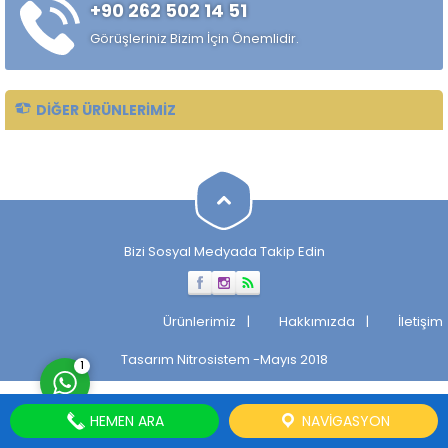
+90 262 502 14 51
Taşlanmış mil, makinelerin
verimli ve sorunsuz
Görüşleriniz Bizim İçin Önemlidir.
çalışmasını sağlayan önemli
bir parçadır. Taşlanmış Milin
Tarihçesi...
DIĞER ÜRÜNLERIMIZ
Müşteri Temsilcisi
Bizi Sosyal Medyada Takip Edin
Cevap Yaz
Ürünlerimiz
Hakkımızda
İletişim
Tasarım
Nitrosistem
-Mayıs 2018
1
HEMEN ARA
NAVIGASYON