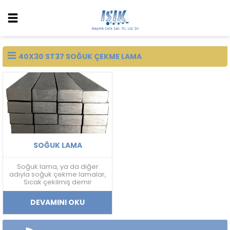
40X30 ST37 SOĞUK ÇEKME LAMA
SOĞUK LAMA
Soğuk lama, ya da diğer
adıyla soğuk çekme lamalar,
Sıcak çekilmiş demir
hammaddelerinin tekrar bir
işlemden geçirilerek, Esnek
DEVAMINI OKU
ve dayanıklı bir hale
getirilmesi aynı zamanda
pürüzsüz bir hale gelmesi ile
oluşan bir ürün çeşididir.