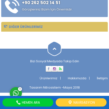
+90 262 502 14 51
Soğuk lamalar oranları
değişmekle birlikte ▭...
Görüşleriniz Bizim İçin Önemlidir.
DIĞER ÜRÜNLERIMIZ
Müşteri Temsilcisi
Bizi Sosyal Medyada Takip Edin
Cevap Yaz
Ürünlerimiz
Hakkımızda
İletişim
Tasarım
Nitrosistem
-Mayıs 2018
1
HEMEN ARA
NAVIGASYON