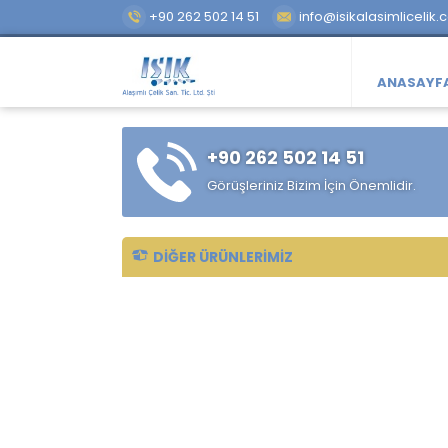
+90 262 502 14 51
info@isikalasimlicelik.
ANASAYF
+90 262 502 14 51
Görüşleriniz Bizim İçin Önemlidir.
DIĞER ÜRÜNLERIMIZ