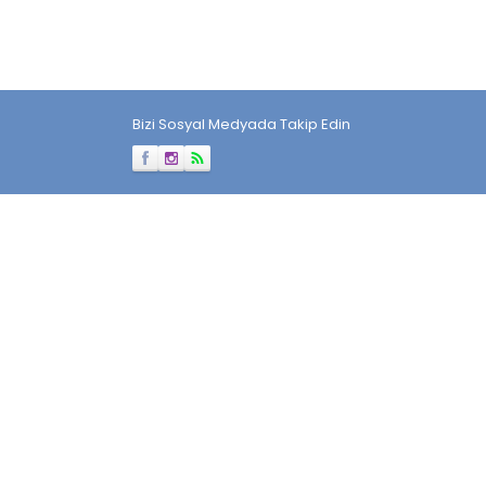
Bizi Sosyal Medyada Takip Edin
Müşteri Temsilcisi
Cevap Yaz