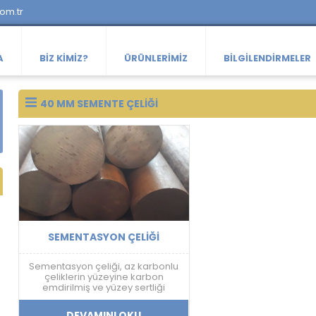
com.tr
A
BIZ KIMIZ?
ÜRÜNLERIMIZ
BILGILENDIRMELER
40 MM SEMENTE ÇELIĞI
SEMENTASYON ÇELIĞI
Sementasyon çeliği, az karbonlu
çeliklerin yüzeyine karbon
emdirilmiş ve yüzey sertliği
arttırılmış bir çelik türüdür.
DEVAMINI OKU