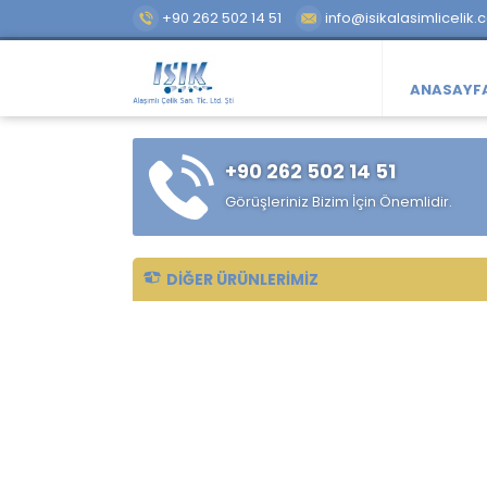
+90 262 502 14 51
info@isikalasimlicelik.
ANASAYF
+90 262 502 14 51
Görüşleriniz Bizim İçin Önemlidir.
DIĞER ÜRÜNLERIMIZ