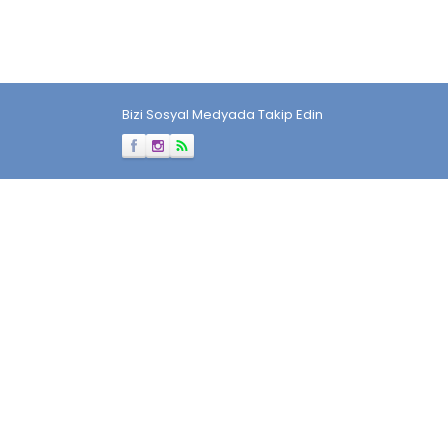
Bizi Sosyal Medyada Takip Edin
Müşteri Temsilcisi
Cevap Yaz