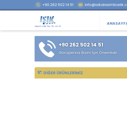
+90 262 502 14 51
info@isikalasimlicelik.
ANASAYF
+90 262 502 14 51
Görüşleriniz Bizim İçin Önemlidir.
DIĞER ÜRÜNLERIMIZ