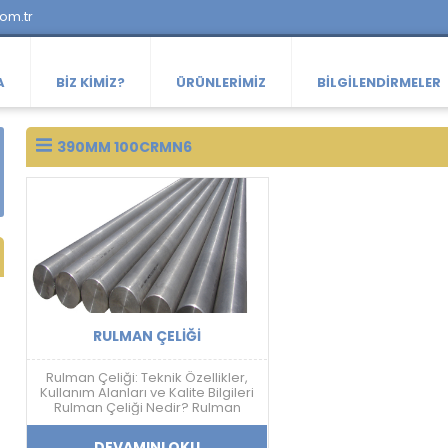
com.tr
A
BIZ KIMIZ?
ÜRÜNLERIMIZ
BILGILENDIRMELER
390MM 100CRMN6
RULMAN ÇELIĞI
Rulman Çeliği: Teknik Özellikler,
Kullanım Alanları ve Kalite Bilgileri
Rulman Çeliği Nedir? Rulman
çeliği; yüksek sertlik, aşınma
dayanımı, yorulma direnci ve
DEVAMINI OKU