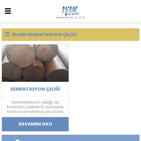
39 MM SEMENTASYON ÇELIĞI
SEMENTASYON ÇELIĞI
Sementasyon çeliği, az
karbonlu çeliklerin yüzeyine
karbon emdirilmiş ve yüzey
sertliği arttırılmış bir çelik
türüdür.
DEVAMINI OKU