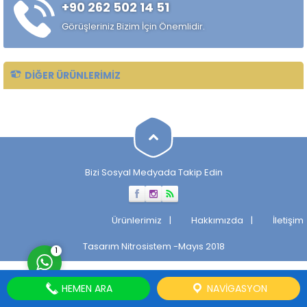
+90 262 502 14 51
Görüşleriniz Bizim İçin Önemlidir.
DIĞER ÜRÜNLERIMIZ
Müşteri Temsilcisi
Bizi Sosyal Medyada Takip Edin
Cevap Yaz
Ürünlerimiz
Hakkımızda
İletişim
Tasarım
Nitrosistem
-Mayıs 2018
1
HEMEN ARA
NAVIGASYON