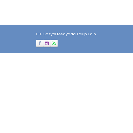
Bizi Sosyal Medyada Takip Edin
Müşteri Temsilcisi
Cevap Yaz