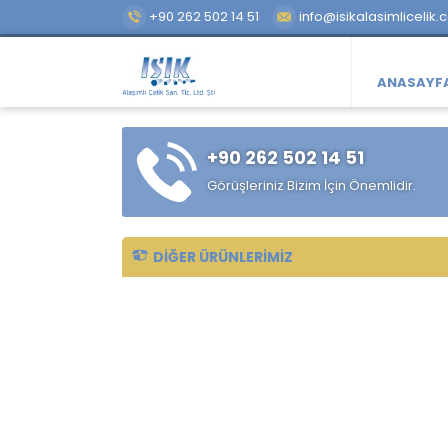
+90 262 502 14 51
info@isikalasimlicelik.
ANASAYF
+90 262 502 14 51
Görüşleriniz Bizim İçin Önemlidir.
DIĞER ÜRÜNLERIMIZ