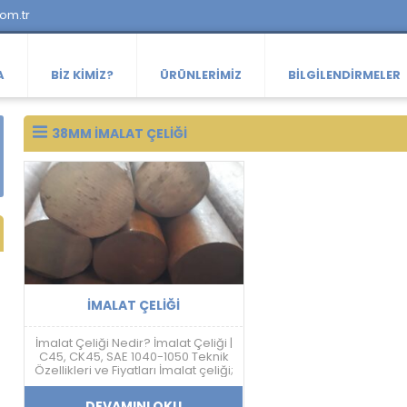
com.tr
A
BIZ KIMIZ?
ÜRÜNLERIMIZ
BILGILENDIRMELER
38MM IMALAT ÇELIĞI
İMALAT ÇELIĞI
İmalat Çeliği Nedir? İmalat Çeliği |
C45, CK45, SAE 1040-1050 Teknik
Özellikleri ve Fiyatları İmalat çeliği;
makine, otomotiv, savunma
sanayi, kalıp ve mekanik sistem
DEVAMINI OKU