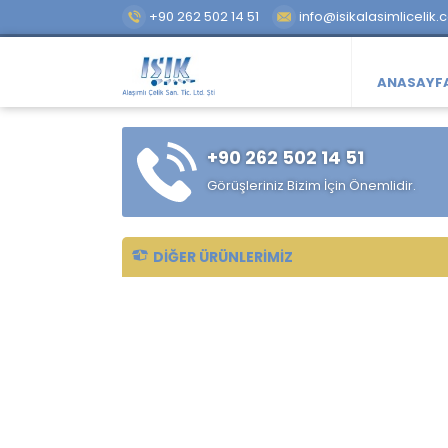
+90 262 502 14 51
info@isikalasimlicelik.
ANASAYF
+90 262 502 14 51
Görüşleriniz Bizim İçin Önemlidir.
DIĞER ÜRÜNLERIMIZ