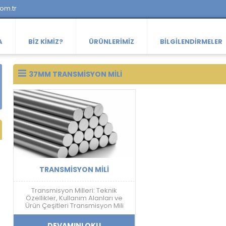
com.tr
A
BIZ KIMIZ?
ÜRÜNLERIMIZ
BILGILENDIRMELER
37MM TRANSMISYON MILI
TRANSMISYON MILI
Transmisyon Milleri: Teknik
Özellikler, Kullanım Alanları ve
Ürün Çeşitleri Transmisyon Mili
Nedir? Transmisyon mili; mekanik
güç aktarımı, doğrusal hareket
DEVAMINI OKU