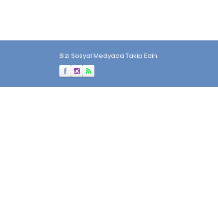
Bizi Sosyal Medyada Takip Edin
Müşteri Temsilcisi
Cevap Yaz