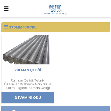
370MM 100CR6
RULMAN ÇELIĞI
Rulman Çeliği: Teknik
Özellikler, Kullanım Alanları ve
Kalite Bilgileri Rulman Çeliği
Nedir? Rulman çeliği; yüksek
sertlik, aşınma dayanımı,
DEVAMINI OKU
yorulma direnci ve boyutsal
kararlılık gerektiren
uygulamalarda kullanılan
yüksek karbonlu krom