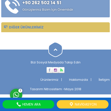
+90 262 502 14 51
alaşımlı özel çelik türüdür.
Özellikle rulman, bilya,
Görüşleriniz Bizim İçin Önemlidir.
makaralı rulman elemanları,
hassas...
DIĞER ÜRÜNLERIMIZ
Müşteri Temsilcisi
Bizi Sosyal Medyada Takip Edin
Cevap Yaz
Ürünlerimiz
Hakkımızda
İletişim
Tasarım
Nitrosistem
-Mayıs 2018
1
HEMEN ARA
NAVIGASYON