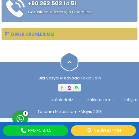
+90 262 502 14 51
alaşımlı özel çelik türüdür.
Özellikle rulman, bilya,
Görüşleriniz Bizim İçin Önemlidir.
makaralı rulman elemanları,
hassas...
DIĞER ÜRÜNLERIMIZ
Müşteri Temsilcisi
Bizi Sosyal Medyada Takip Edin
Cevap Yaz
Ürünlerimiz
Hakkımızda
İletişim
Tasarım
Nitrosistem
-Mayıs 2018
1
HEMEN ARA
NAVIGASYON