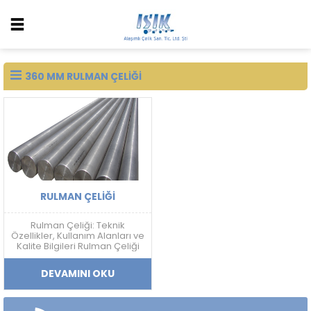
360 MM RULMAN ÇELIĞI
RULMAN ÇELIĞI
Rulman Çeliği: Teknik
Özellikler, Kullanım Alanları ve
Kalite Bilgileri Rulman Çeliği
Nedir? Rulman çeliği; yüksek
sertlik, aşınma dayanımı,
DEVAMINI OKU
yorulma direnci ve boyutsal
kararlılık gerektiren
uygulamalarda kullanılan
yüksek karbonlu krom