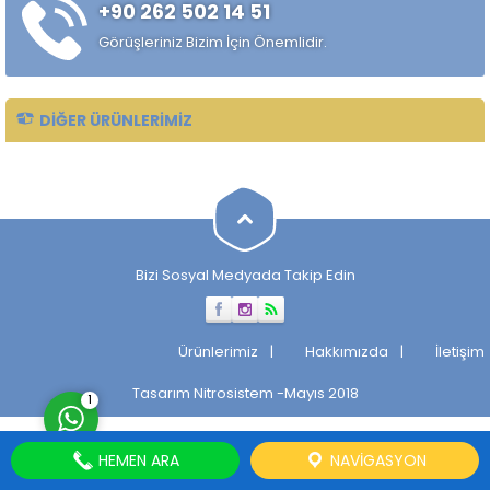
+90 262 502 14 51
Taşlanmış mil, makinelerin
verimli ve sorunsuz
Görüşleriniz Bizim İçin Önemlidir.
çalışmasını sağlayan önemli
bir parçadır. Taşlanmış Milin
Tarihçesi...
DIĞER ÜRÜNLERIMIZ
Müşteri Temsilcisi
Bizi Sosyal Medyada Takip Edin
Cevap Yaz
Ürünlerimiz
Hakkımızda
İletişim
Tasarım
Nitrosistem
-Mayıs 2018
1
HEMEN ARA
NAVIGASYON