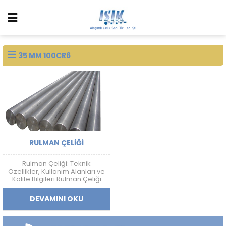
35 MM 100CR6
RULMAN ÇELIĞI
Rulman Çeliği: Teknik
Özellikler, Kullanım Alanları ve
Kalite Bilgileri Rulman Çeliği
Nedir? Rulman çeliği; yüksek
sertlik, aşınma dayanımı,
DEVAMINI OKU
yorulma direnci ve boyutsal
kararlılık gerektiren
uygulamalarda kullanılan
yüksek karbonlu krom