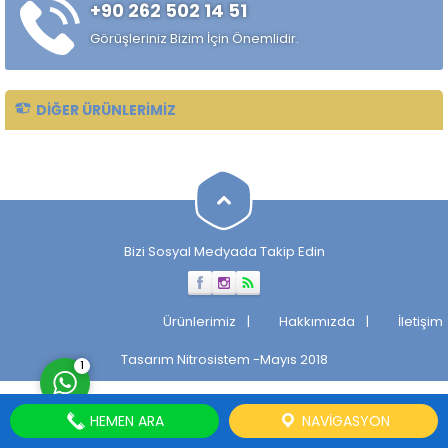
+90 262 502 14 51
alaşımlı özel çelik türüdür.
Özellikle rulman, bilya,
Görüşleriniz Bizim İçin Önemlidir.
makaralı rulman elemanları,
hassas...
DIĞER ÜRÜNLERIMIZ
Müşteri Temsilcisi
Bizi Sosyal Medyada Takip Edin
Cevap Yaz
Ürünlerimiz
Hakkımızda
İletişim
Tasarım
Nitrosistem
-Mayıs 2018
1
HEMEN ARA
NAVIGASYON