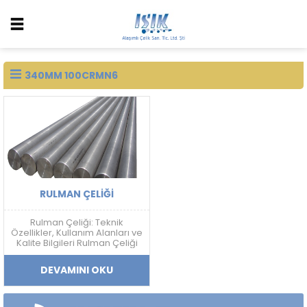
340MM 100CRMN6
RULMAN ÇELIĞI
Rulman Çeliği: Teknik
Özellikler, Kullanım Alanları ve
Kalite Bilgileri Rulman Çeliği
Nedir? Rulman çeliği; yüksek
sertlik, aşınma dayanımı,
DEVAMINI OKU
yorulma direnci ve boyutsal
kararlılık gerektiren
uygulamalarda kullanılan
yüksek karbonlu krom