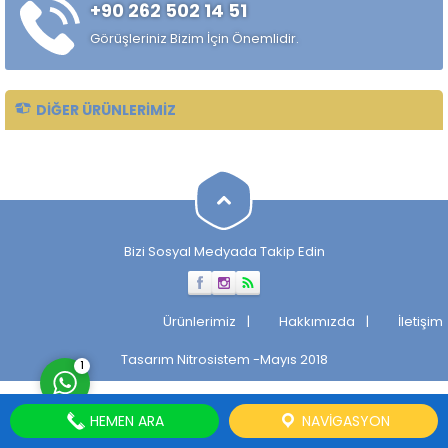
+90 262 502 14 51
alaşımlı özel çelik türüdür.
Özellikle rulman, bilya,
Görüşleriniz Bizim İçin Önemlidir.
makaralı rulman elemanları,
hassas...
DIĞER ÜRÜNLERIMIZ
Müşteri Temsilcisi
Bizi Sosyal Medyada Takip Edin
Cevap Yaz
Ürünlerimiz
Hakkımızda
İletişim
Tasarım
Nitrosistem
-Mayıs 2018
1
HEMEN ARA
NAVIGASYON