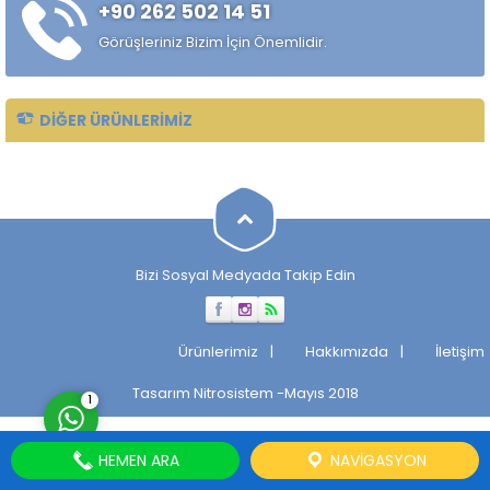
+90 262 502 14 51
Taşlanmış mil, makinelerin
verimli ve sorunsuz
Görüşleriniz Bizim İçin Önemlidir.
çalışmasını sağlayan önemli
bir parçadır. Taşlanmış Milin
Tarihçesi...
DIĞER ÜRÜNLERIMIZ
Müşteri Temsilcisi
Bizi Sosyal Medyada Takip Edin
Cevap Yaz
Ürünlerimiz
Hakkımızda
İletişim
Tasarım
Nitrosistem
-Mayıs 2018
1
HEMEN ARA
NAVIGASYON