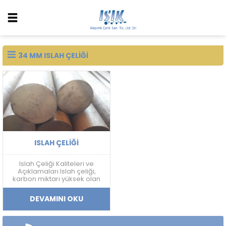
34 MM ISLAH ÇELIĞI
ISLAH ÇELIĞI
Islah Çeliği Kaliteleri ve
Açıklamaları Islah çeliği,
karbon miktarı yüksek olan
ve sertleştirme işlemine
uygun olan çeliklerdir. Islah
DEVAMINI OKU
çeliği, farklı alaşım
elementleri ile birleştirilerek
çeşitli kalitelerde üretilir. Bu
kaliteler, çeliklerin mekanik