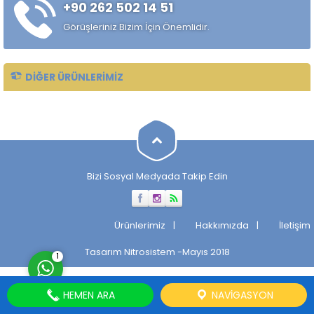
+90 262 502 14 51
özelliklerini, sertlik derinliğini,
korozyon direncini ve kaynak
Görüşleriniz Bizim İçin Önemlidir.
kabiliyetini etkiler....
DIĞER ÜRÜNLERIMIZ
Müşteri Temsilcisi
Bizi Sosyal Medyada Takip Edin
Cevap Yaz
Ürünlerimiz
Hakkımızda
İletişim
Tasarım
Nitrosistem
-Mayıs 2018
1
HEMEN ARA
NAVIGASYON