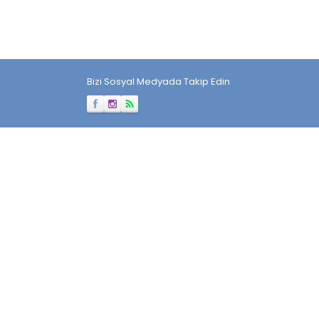
Bizi Sosyal Medyada Takip Edin
Müşteri Temsilcisi
Cevap Yaz