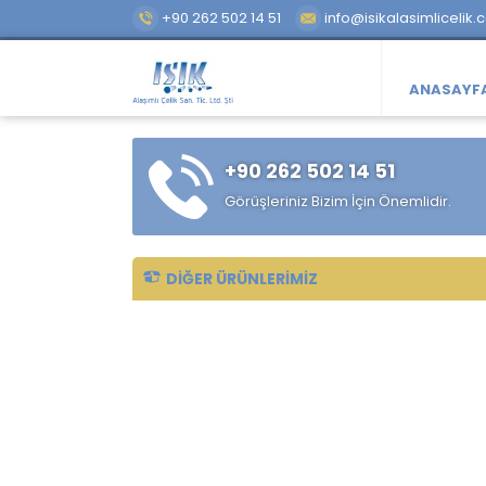
+90 262 502 14 51
info@isikalasimlicelik.
ANASAYF
+90 262 502 14 51
Görüşleriniz Bizim İçin Önemlidir.
DIĞER ÜRÜNLERIMIZ