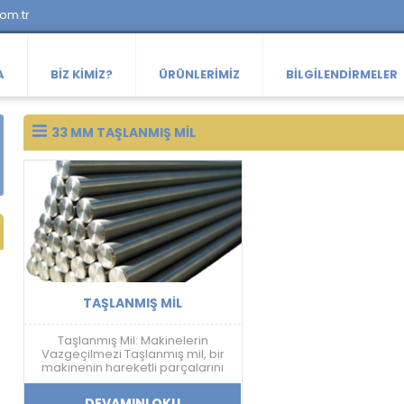
com.tr
A
BIZ KIMIZ?
ÜRÜNLERIMIZ
BILGILENDIRMELER
33 MM TAŞLANMIŞ MIL
TAŞLANMIŞ MIL
Taşlanmış Mil: Makinelerin
Vazgeçilmezi Taşlanmış mil, bir
makinenin hareketli parçalarını
birbirine bağlayan, aşınmaya ve
yıpranmaya dayanıklı bir
DEVAMINI OKU