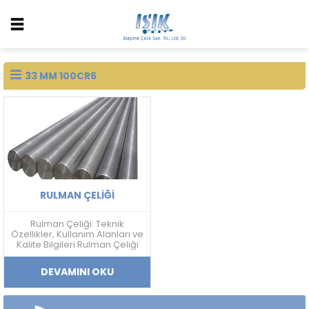
33 MM 100CR6
RULMAN ÇELIĞI
Rulman Çeliği: Teknik
Özellikler, Kullanım Alanları ve
Kalite Bilgileri Rulman Çeliği
Nedir? Rulman çeliği; yüksek
sertlik, aşınma dayanımı,
DEVAMINI OKU
yorulma direnci ve boyutsal
kararlılık gerektiren
uygulamalarda kullanılan
yüksek karbonlu krom