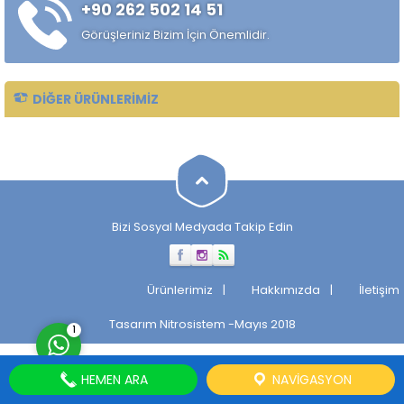
+90 262 502 14 51
alaşımlı özel çelik türüdür.
Özellikle rulman, bilya,
Görüşleriniz Bizim İçin Önemlidir.
makaralı rulman elemanları,
hassas...
DIĞER ÜRÜNLERIMIZ
Müşteri Temsilcisi
Bizi Sosyal Medyada Takip Edin
Cevap Yaz
Ürünlerimiz
Hakkımızda
İletişim
Tasarım
Nitrosistem
-Mayıs 2018
1
HEMEN ARA
NAVIGASYON