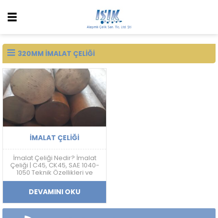
320MM IMALAT ÇELIĞI
İMALAT ÇELIĞI
İmalat Çeliği Nedir? İmalat
Çeliği | C45, CK45, SAE 1040-
1050 Teknik Özellikleri ve
Fiyatları İmalat çeliği; makine,
otomotiv, savunma sanayi,
DEVAMINI OKU
kalıp ve mekanik sistem
üretimlerinde yaygın
kullanılan karbon esaslı
mühendislik çelik grubudur.