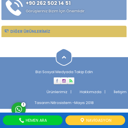
+90 262 502 14 51
alaşımlı özel çelik türüdür.
Özellikle rulman, bilya,
Görüşleriniz Bizim İçin Önemlidir.
makaralı rulman elemanları,
hassas...
DIĞER ÜRÜNLERIMIZ
Müşteri Temsilcisi
Bizi Sosyal Medyada Takip Edin
Cevap Yaz
Ürünlerimiz
Hakkımızda
İletişim
Tasarım
Nitrosistem
-Mayıs 2018
1
HEMEN ARA
NAVIGASYON