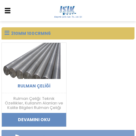
310MM 100CRMN6
RULMAN ÇELIĞI
Rulman Çeliği: Teknik
Özellikler, Kullanım Alanları ve
Kalite Bilgileri Rulman Çeliği
Nedir? Rulman çeliği; yüksek
sertlik, aşınma dayanımı,
DEVAMINI OKU
yorulma direnci ve boyutsal
kararlılık gerektiren
uygulamalarda kullanılan
yüksek karbonlu krom