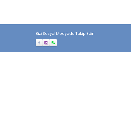
Bizi Sosyal Medyada Takip Edin
Müşteri Temsilcisi
Cevap Yaz