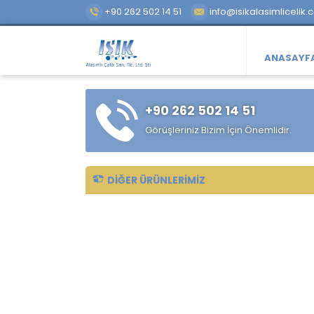
+90 262 502 14 51
info@isikalasimlicelik.
ANASAYF
+90 262 502 14 51
Görüşleriniz Bizim İçin Önemlidir.
DIĞER ÜRÜNLERIMIZ