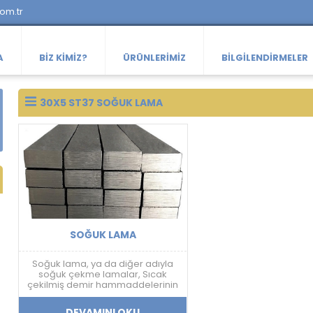
com.tr
A
BIZ KIMIZ?
ÜRÜNLERIMIZ
BILGILENDIRMELER
30X5 ST37 SOĞUK LAMA
SOĞUK LAMA
Soğuk lama, ya da diğer adıyla
soğuk çekme lamalar, Sıcak
çekilmiş demir hammaddelerinin
tekrar bir işlemden geçirilerek,
Esnek ve dayanıklı bir hale
DEVAMINI OKU