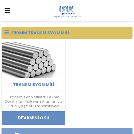
290MM TRANSMISYON MILI
TRANSMISYON MILI
Transmisyon Milleri: Teknik
Özellikler, Kullanım Alanları ve
Ürün Çeşitleri Transmisyon
Mili Nedir? Transmisyon mili;
mekanik güç aktarımı,
DEVAMINI OKU
doğrusal hareket sistemleri
ve makine ekipmanlarında
kullanılan, yüksek ölçü
hassasiyetine sahip soğuk