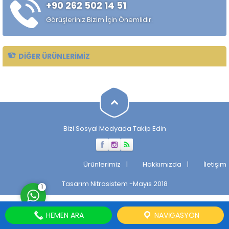
+90 262 502 14 51
çekilmiş çelik mil ürünüdür.
Standart sıcak haddelenmiş
Görüşleriniz Bizim İçin Önemlidir.
çeliklere kıyasla daha
kontrollü...
DIĞER ÜRÜNLERIMIZ
Müşteri Temsilcisi
Bizi Sosyal Medyada Takip Edin
Cevap Yaz
Ürünlerimiz
Hakkımızda
İletişim
Tasarım
Nitrosistem
-Mayıs 2018
1
HEMEN ARA
NAVIGASYON