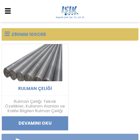
290MM 100CR6
RULMAN ÇELIĞI
Rulman Çeliği: Teknik
Özellikler, Kullanım Alanları ve
Kalite Bilgileri Rulman Çeliği
Nedir? Rulman çeliği; yüksek
sertlik, aşınma dayanımı,
DEVAMINI OKU
yorulma direnci ve boyutsal
kararlılık gerektiren
uygulamalarda kullanılan
yüksek karbonlu krom