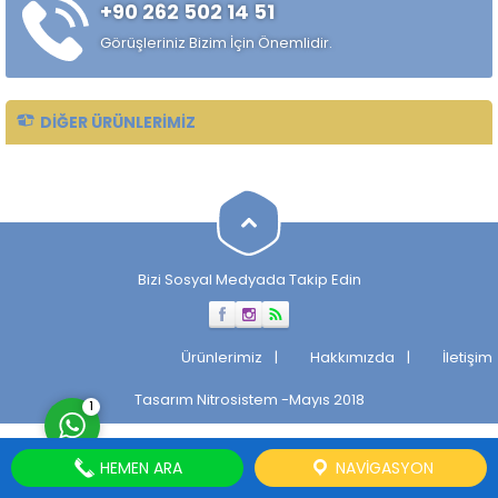
+90 262 502 14 51
alaşımlı özel çelik türüdür.
Özellikle rulman, bilya,
Görüşleriniz Bizim İçin Önemlidir.
makaralı rulman elemanları,
hassas...
DIĞER ÜRÜNLERIMIZ
Müşteri Temsilcisi
Bizi Sosyal Medyada Takip Edin
Cevap Yaz
Ürünlerimiz
Hakkımızda
İletişim
Tasarım
Nitrosistem
-Mayıs 2018
1
HEMEN ARA
NAVIGASYON