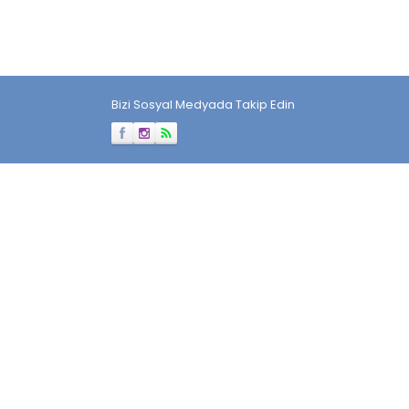
Bizi Sosyal Medyada Takip Edin
Müşteri Temsilcisi
Cevap Yaz