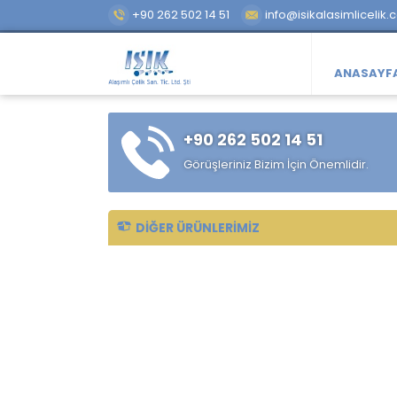
+90 262 502 14 51
info@isikalasimlicelik.
ANASAYF
+90 262 502 14 51
Görüşleriniz Bizim İçin Önemlidir.
DIĞER ÜRÜNLERIMIZ