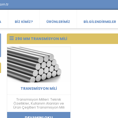
com.tr
A
BIZ KIMIZ?
ÜRÜNLERIMIZ
BILGILENDIRMELER
290 MM TRANSMISYON MILI
TRANSMISYON MILI
Transmisyon Milleri: Teknik
Özellikler, Kullanım Alanları ve
Ürün Çeşitleri Transmisyon Mili
Nedir? Transmisyon mili; mekanik
güç aktarımı, doğrusal hareket
DEVAMINI OKU