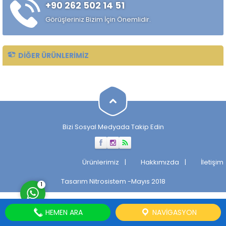
+90 262 502 14 51
Taşlanmış mil, makinelerin
verimli ve sorunsuz
Görüşleriniz Bizim İçin Önemlidir.
çalışmasını sağlayan önemli
bir parçadır. Taşlanmış Milin
Tarihçesi...
DIĞER ÜRÜNLERIMIZ
Müşteri Temsilcisi
Bizi Sosyal Medyada Takip Edin
Cevap Yaz
Ürünlerimiz
Hakkımızda
İletişim
Tasarım
Nitrosistem
-Mayıs 2018
1
HEMEN ARA
NAVIGASYON