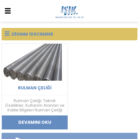
280MM 100CRMN6
RULMAN ÇELIĞI
Rulman Çeliği: Teknik
Özellikler, Kullanım Alanları ve
Kalite Bilgileri Rulman Çeliği
Nedir? Rulman çeliği; yüksek
sertlik, aşınma dayanımı,
DEVAMINI OKU
yorulma direnci ve boyutsal
kararlılık gerektiren
uygulamalarda kullanılan
yüksek karbonlu krom