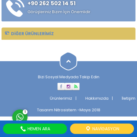
+90 262 502 14 51
alaşımlı özel çelik türüdür.
Özellikle rulman, bilya,
Görüşleriniz Bizim İçin Önemlidir.
makaralı rulman elemanları,
hassas...
DIĞER ÜRÜNLERIMIZ
Müşteri Temsilcisi
Bizi Sosyal Medyada Takip Edin
Cevap Yaz
Ürünlerimiz
Hakkımızda
İletişim
Tasarım
Nitrosistem
-Mayıs 2018
1
HEMEN ARA
NAVIGASYON