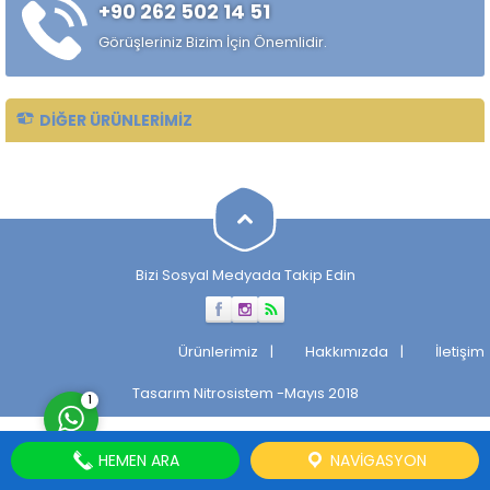
+90 262 502 14 51
Görüşleriniz Bizim İçin Önemlidir.
DIĞER ÜRÜNLERIMIZ
Müşteri Temsilcisi
Bizi Sosyal Medyada Takip Edin
Cevap Yaz
Ürünlerimiz
Hakkımızda
İletişim
Tasarım
Nitrosistem
-Mayıs 2018
1
HEMEN ARA
NAVIGASYON