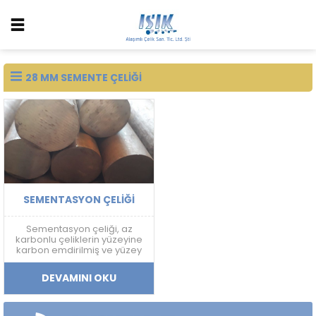
28 MM SEMENTE ÇELIĞI
SEMENTASYON ÇELIĞI
Sementasyon çeliği, az
karbonlu çeliklerin yüzeyine
karbon emdirilmiş ve yüzey
sertliği arttırılmış bir çelik
türüdür.
DEVAMINI OKU