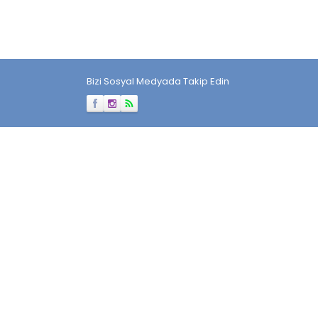
Bizi Sosyal Medyada Takip Edin
Müşteri Temsilcisi
Cevap Yaz