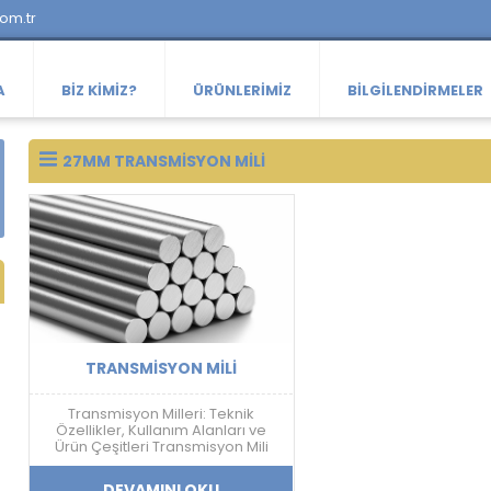
com.tr
A
BIZ KIMIZ?
ÜRÜNLERIMIZ
BILGILENDIRMELER
27MM TRANSMISYON MILI
TRANSMISYON MILI
Transmisyon Milleri: Teknik
Özellikler, Kullanım Alanları ve
Ürün Çeşitleri Transmisyon Mili
Nedir? Transmisyon mili; mekanik
güç aktarımı, doğrusal hareket
DEVAMINI OKU