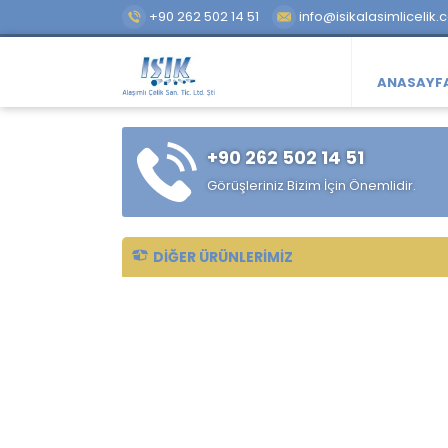
+90 262 502 14 51
info@isikalasimlicelik.
ANASAYF
+90 262 502 14 51
Görüşleriniz Bizim İçin Önemlidir.
DIĞER ÜRÜNLERIMIZ