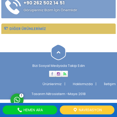
+90 262 502 14 51
çekilmiş çelik mil ürünüdür.
Standart sıcak haddelenmiş
Görüşleriniz Bizim İçin Önemlidir.
çeliklere kıyasla daha
kontrollü...
DIĞER ÜRÜNLERIMIZ
Müşteri Temsilcisi
Bizi Sosyal Medyada Takip Edin
Cevap Yaz
Ürünlerimiz
Hakkımızda
İletişim
Tasarım
Nitrosistem
-Mayıs 2018
1
HEMEN ARA
NAVIGASYON