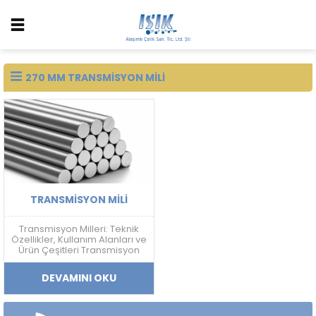
270 MM TRANSMISYON MILI
TRANSMISYON MILI
Transmisyon Milleri: Teknik
Özellikler, Kullanım Alanları ve
Ürün Çeşitleri Transmisyon
Mili Nedir? Transmisyon mili;
mekanik güç aktarımı,
DEVAMINI OKU
doğrusal hareket sistemleri
ve makine ekipmanlarında
kullanılan, yüksek ölçü
hassasiyetine sahip soğuk