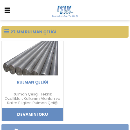
27 MM RULMAN ÇELIĞI
RULMAN ÇELIĞI
Rulman Çeliği: Teknik
Özellikler, Kullanım Alanları ve
Kalite Bilgileri Rulman Çeliği
Nedir? Rulman çeliği; yüksek
sertlik, aşınma dayanımı,
DEVAMINI OKU
yorulma direnci ve boyutsal
kararlılık gerektiren
uygulamalarda kullanılan
yüksek karbonlu krom