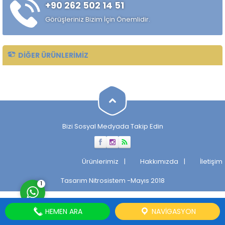
+90 262 502 14 51
alaşımlı özel çelik türüdür.
Özellikle rulman, bilya,
Görüşleriniz Bizim İçin Önemlidir.
makaralı rulman elemanları,
hassas...
DIĞER ÜRÜNLERIMIZ
Müşteri Temsilcisi
Bizi Sosyal Medyada Takip Edin
Cevap Yaz
Ürünlerimiz
Hakkımızda
İletişim
Tasarım
Nitrosistem
-Mayıs 2018
1
HEMEN ARA
NAVIGASYON