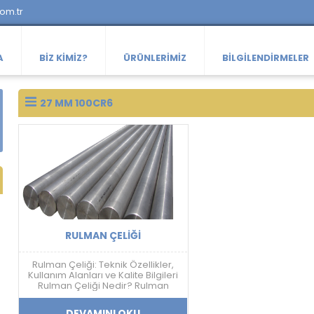
com.tr
A
BIZ KIMIZ?
ÜRÜNLERIMIZ
BILGILENDIRMELER
27 MM 100CR6
RULMAN ÇELIĞI
Rulman Çeliği: Teknik Özellikler,
Kullanım Alanları ve Kalite Bilgileri
Rulman Çeliği Nedir? Rulman
çeliği; yüksek sertlik, aşınma
dayanımı, yorulma direnci ve
DEVAMINI OKU