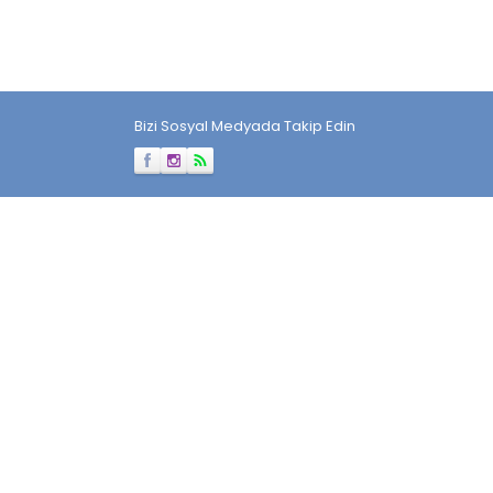
Bizi Sosyal Medyada Takip Edin
Müşteri Temsilcisi
Cevap Yaz