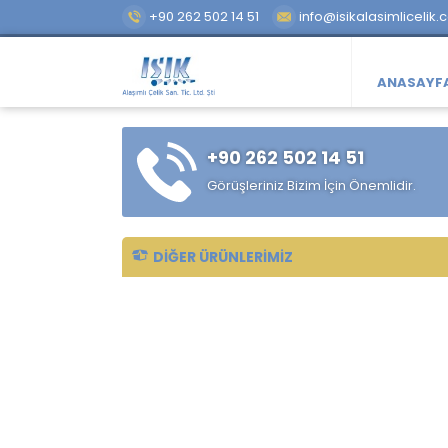
+90 262 502 14 51
info@isikalasimlicelik.
ANASAYF
+90 262 502 14 51
Görüşleriniz Bizim İçin Önemlidir.
DIĞER ÜRÜNLERIMIZ